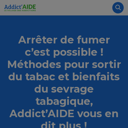
Aller au contenu principal
Panneau de gestion des cookies
Rec
Arrêter de fumer
c’est possible !
Méthodes pour sortir
du tabac et bienfaits
du sevrage
tabagique,
Addict’AIDE vous en
dit plus !