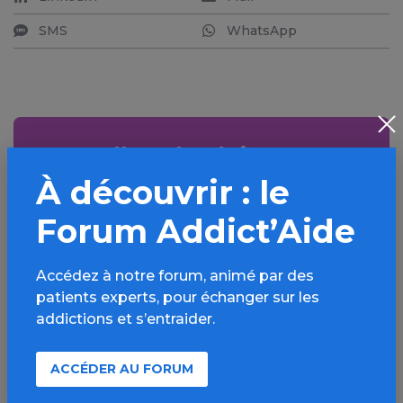
SMS
WhatsApp
Aller plus loin sur
l’espace Autres drogues
À découvrir : le
Forum Addict’Aide
Informations, parcours d’évaluations,
bonnes pratiques, FAQ, annuaires,
ressources, actualités...
Accédez à notre forum, animé par des
patients experts, pour échanger sur les
Découvrir
addictions et s’entraider.
ACCÉDER AU FORUM