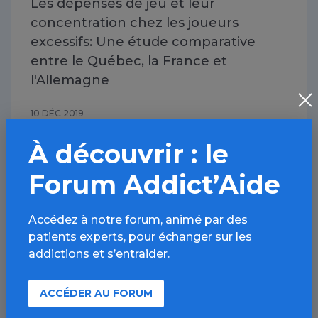
Les dépenses de jeu et leur
concentration chez les joueurs
excessifs: Une étude comparative
entre le Québec, la France et
l'Allemagne
10 DÉC 2019
À découvrir : le
Jeux d’argent et de hasard / Note
Forum Addict’Aide
Accédez à notre forum, animé par des
patients experts, pour échanger sur les
addictions et s’entraider.
ACCÉDER AU FORUM