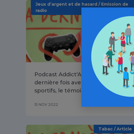
Jeux d’argent et de hasard / Emission de
radio
Podcast Addict'AIDE : Ma
dernière fois avec les paris
sportifs, le témoignage de Julien
15 NOV 2022
Tabac / Article