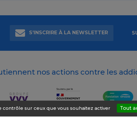
S’INSCRIRE À LA NEWSLETTER
S
outiennent nos actions contre les addi
le contrôle sur ceux que vous souhaitez activer
Tout a
t’AIDE
À propos
Mentions légales
Nous contacter
Site ré