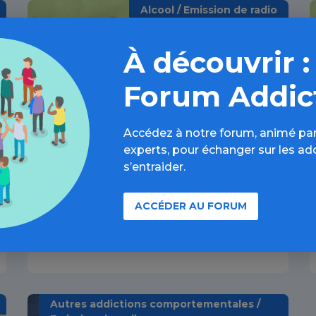
Alcool / Emission de radio
À découvrir :
Forum Addic
Accédez à notre forum, animé par
experts, pour échanger sur les ad
s’entraider.
Podcast Addict'AIDE : Ma
dernière fois avec l'alcool, le
ACCÉDER AU FORUM
témoignage de Baptiste
28 JUIN 2022
Autres addictions comportementales /