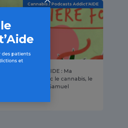
Cannabis / Podcasts Addict'AIDE
 le
t’Aide
 des patients
dictions et
Podcast Addict’AIDE : Ma
dernière fois avec le cannabis, le
témoignage de Samuel
21 AVR 2022