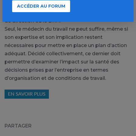
démarche de prévention doit être portée au plus
ACCÉDER AU FORUM
haut niveau stratégique par le dirigeant, le comité
de direction ou le DRH.
Seul, le médecin du travail ne peut suffire, même si
son expertise et son implication restent
nécessaires pour mettre en place un plan d’action
adéquat. Décidé collectivement, ce dernier doit
permettre d’examiner l’impact sur la santé des
décisions prises par l’entreprise en termes
d’organisation et de conditions de travail.
PARTAGER