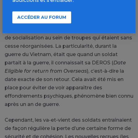
addictions et s’entraider.
temps pour réfléchir, ruminer et se remémorer des
souvenirs souvent très traumatiques.
ACCÉDER AU FORUM
Les drogues ont également pu aider au processus
de socialisation au sein de troupes qui étaient sans
cesse réorganisées. La particularité, durant la
guerre du Vietnam, était que quand un soldat
partait à la guerre, il connaissait sa DEROS (
Date
Eligible for return from Overseas
), c’est-à-dire la
date exacte de son retour. Cela avait été mis en
place pour éviter de voir apparaître des
effondrements psychiques, phénomène bien connu
après un an de guerre.
Cependant, les va-et-vient des soldats entraînaient
de façon régulière la perte d’une certaine forme de
sécurité et de cohésion. Les nouvelles recrues (les