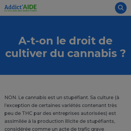
Aller au contenu principal
Panneau de gestion des cookies
Rec
A-t-on le droit de
cultiver du cannabis ?
NON. Le cannabis est un stupéfiant. Sa culture (à
l’exception de certaines variétés contenant très
peu de THC par des entreprises autorisées) est
assimilée à la production illicite de stupéfiants,
considérée comme un acte de trafic grave