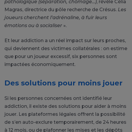
pathologique (séparation, chômage…)
, révèle Célia
Magras, directrice du pôle recherche de Crésus.
Les
joueurs cherchent l’adrénaline, à fuir leurs
émotions ou à socialiser
».
Et leur addiction a un réel impact sur leurs proches,
qui deviennent des victimes collatérales : on estime
que pour un joueur excessif, six personnes sont
impactées économiquement.
Des solutions pour moins jouer
Si les personnes concernées ont identifié leur
addiction, il existe des solutions pour aider à moins
jouer. Les plateformes légales offrent la possibilité
de s’en auto-exclure temporairement, de 24 heures
à 12 mois, ou de plafonner les mises et les dépôts