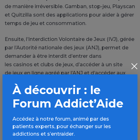
de manière irréversible. Gamban, stop-jeu, Playscan
et Quitzilla sont des applications pour aider à gérer
temps de jeu et consommation.
Ensuite, l’Interdiction Volontaire de Jeux (IVJ), gérée
par l’Autorité nationale des jeux (ANJ), permet de
demander à être interdit d’entrer dans
les casinos et clubs de jeux, d’accéder à un site
de jeux en ligne agréé par l’ANJ et d’accéder aux
jeux de la Française des jeux et du PMU réalisés
À découvrir : le
avec un compte joueur. Cette mesure prend effet
pour trois ans minimum et peut être demandée
Forum Addict’Aide
sur
interdictiondejeux.anj.fr
.
Accédez à notre forum, animé par des
En savoir plus :
www.capital.fr
.
patients experts, pour échanger sur les
addictions et s’entraider.