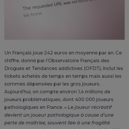
Un Français joue 242 euros en moyenne par an. Ce
chiffre, donné par l’Observatoire Français des
Drogues et Tendances addictives (OFDT), inclut les
tickets achetés de temps en temps mais aussi les
sommes dépensées par les gros joueurs.
Aujourd’hui, on compte environ 1,4 millions de
joueurs problématiques, dont 400 000 joueurs
pathologiques en France. «
Le joueur récréatif
devient un joueur pathologique à cause d’une
perte de maîtrise, souvent liée à une fragilité