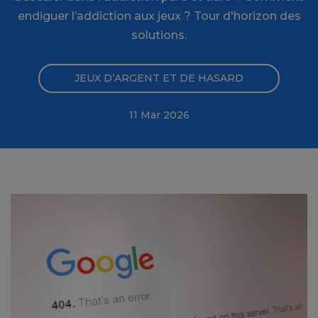
endiguer l’addiction aux jeux ? Tour d'horizon des
solutions.
JEUX D’ARGENT ET DE HASARD
11 Mar 2026