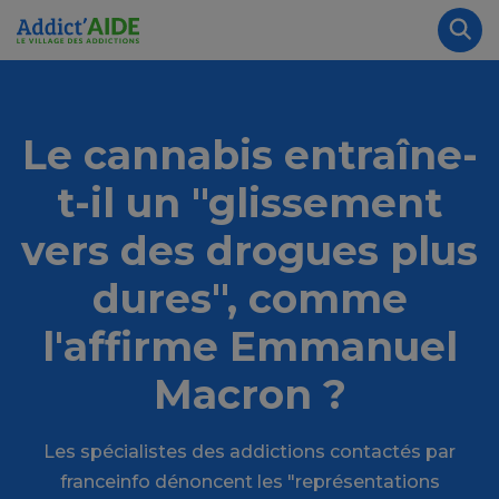
Aller au contenu principal
Panneau de gestion des cookies
Rec
Le cannabis entraîne-
t-il un "glissement
vers des drogues plus
dures", comme
l'affirme Emmanuel
Macron ?
Les spécialistes des addictions contactés par
franceinfo dénoncent les "représentations