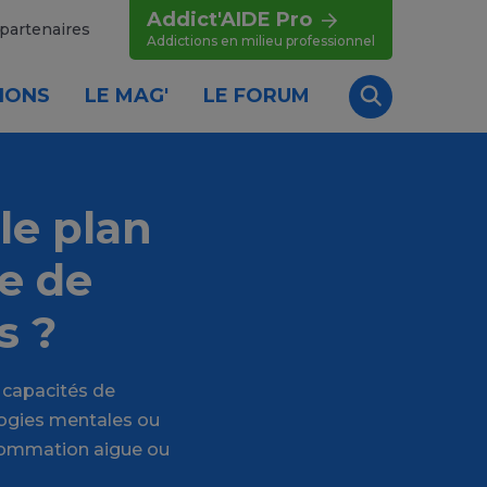
Addict'AIDE Pro
partenaires
Addictions en milieu professionnel
IONS
LE MAG'
LE FORUM
Recherche
le plan
e de
s ?
s capacités de
ologies mentales ou
nsommation aigue ou