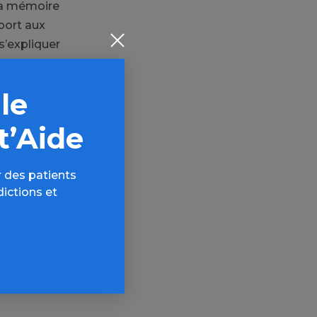
 la mémoire
port aux
s’expliquer
 le
ngitudinales
 traitements de
t’Aide
avaux
ûr en ce qui
 des patients
encé par les
dictions et