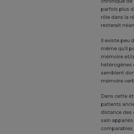
chronique de 
parfois plus d
rôle dans la 
resterait néan
Il existe peu 
même qu’il pou
mémoire et/ou
hétérogènes e
semblent donc
mémoire verba
Dans cette ét
patients anci
distance des 
sain appariés
comparables e