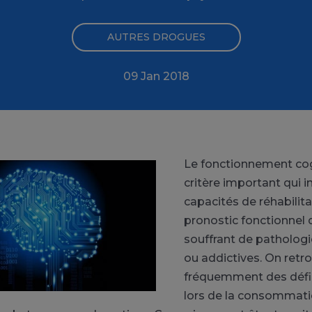
AUTRES DROGUES
09 Jan 2018
Le fonctionnement cogn
critère important qui i
capacités de réhabilita
pronostic fonctionnel 
souffrant de patholog
ou addictives. On retr
fréquemment des défic
lors de la consommati