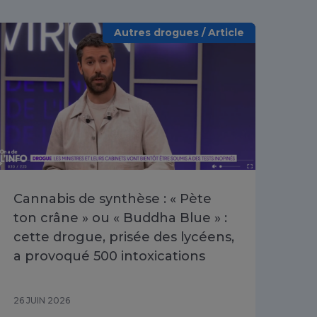
Autres drogues / Article
Cannabis de synthèse : « Pète
Poi
ton crâne » ou « Buddha Blue » :
les
cette drogue, prisée des lycéens,
dis
a provoqué 500 intoxications
202
26 JUIN 2026
16 J