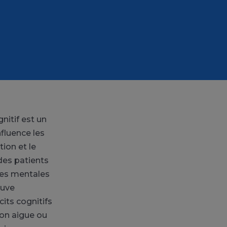
itif est un
nfluence les
tion et le
des patients
ies mentales
ouve
its cognitifs
on aigue ou