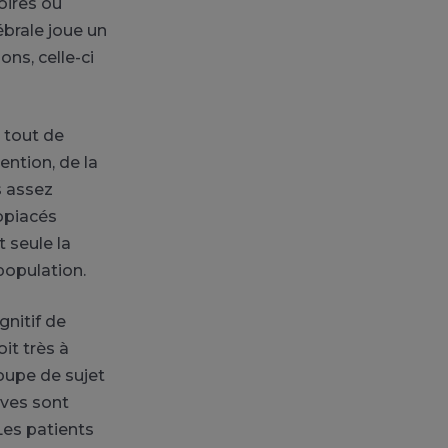
oires ou
ébrale joue un
ns, celle-ci
t tout de
ention, de la
s assez
opiacés
 seule la
population.
gnitif de
it très à
oupe de sujet
ives sont
Les patients