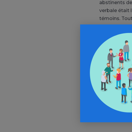
abstinents de
verbale était
témoins. Tout
par des diffé
Il serait bien
pour approfond
substitution o
antérieurs, q
concerne le f
pathologies s
Par Julien Ca