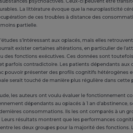
substances psychoactives. Ceux-ci peuvent être transit
urables. La littérature évoque que la neuroplasticité cér
récupération de ces troubles à distance des consommatio
moins partielle.
d’études s’intéressant aux opiacés, mais elles retrouven
rrait exister certaines altérations, en particulier de l’att
 des fonctions exécutives. Ces données sont toutefoi
t parfois contradictoire. Les patients dépendants aux 
 pouvoir présenter des profils cognitifs hétérogènes et
le serait touché de manière plus régulière dans cette 
ude, les auteurs ont voulu évaluer le fonctionnement co
ennement dépendants au opiacés à 1 an d’abstinence, so
dernières consommations. Ils les ont comparés à un gr
. Leurs résultats montrent que les performances cognit
ntre les deux groupes pour la majorité des fonctions. 