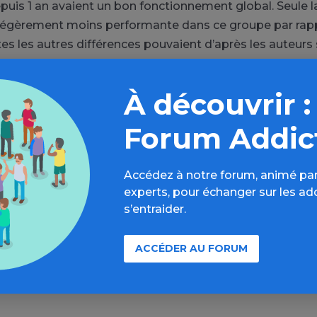
puis 1 an avaient un bon fonctionnement global. Seule
 légèrement moins performante dans ce groupe par rap
es les autres différences pouvaient d’après les auteurs 
rences en termes de psychopathologie.
À découvrir :
 sur nécessaire de réaliser des études prospectives et lo
ir le sujet, en particulier sur l’effet de l’utilisation des
Forum Addic
piacés. Mais ils concluent, en se basant sur d’autres tr
ue leur usage peut être considéré comme relativement s
Accédez à notre forum, animé par
onctionnement cognitif qui semble être davantage influ
experts, pour échanger sur les ad
omatiques et psychiatriques co-occurrentes.
s’entraider.
ACCÉDER AU FORUM
bé