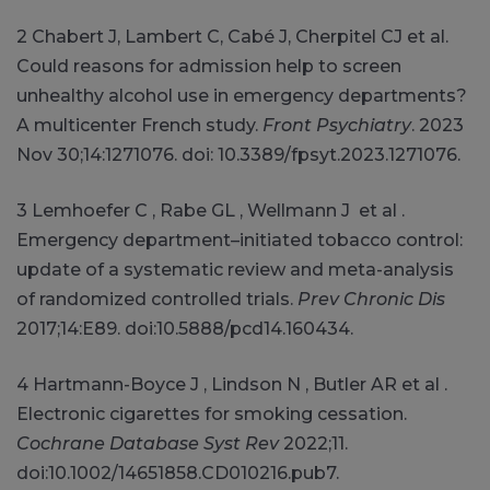
2 Chabert J, Lambert C, Cabé J, Cherpitel CJ et al.
Could reasons for admission help to screen
unhealthy alcohol use in emergency departments?
A multicenter French study.
Front Psychiatry
. 2023
Nov 30;14:1271076. doi: 10.3389/fpsyt.2023.1271076.
3 Lemhoefer C , Rabe GL , Wellmann J et al .
Emergency department–initiated tobacco control:
update of a systematic review and meta-analysis
of randomized controlled trials.
Prev Chronic Dis
2017;14:E89. doi:10.5888/pcd14.160434.
4 Hartmann-Boyce J , Lindson N , Butler AR et al .
Electronic cigarettes for smoking cessation.
Cochrane Database Syst Rev
2022;11.
doi:10.1002/14651858.CD010216.pub7.