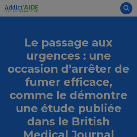
Aller au contenu principal
Panneau de gestion des cookies
Rec
Le passage aux
urgences : une
occasion d’arrêter de
fumer efficace,
comme le démontre
une étude publiée
dans le British
Medical Journal