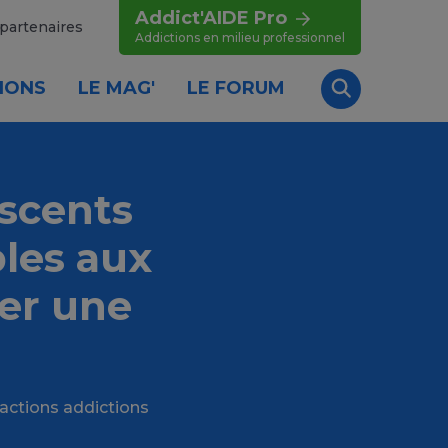
Addict'AIDE Pro
partenaires
Addictions en milieu professionnel
IONS
LE MAG'
LE FORUM
Recherche
escents
bles aux
er une
 actions addictions