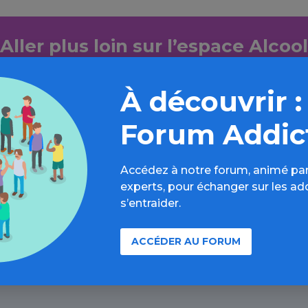
Aller plus loin sur l’espace Alcool
formations, parcours d’évaluations, bonnes pratiques, F
À découvrir :
annuaires, ressources, actualités...
Forum Addic
Découvrir
Accédez à notre forum, animé par
experts, pour échanger sur les ad
s’entraider.
ACCÉDER AU FORUM
À lire aussi