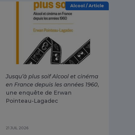
Alcool / Article
Jusqu’à plus soif Alcool et cinéma
Alc
en France depuis les années 1960
,
dri
une enquête de Erwan
Go
Pointeau-Lagadec
ad
Sa
21 JUIL 2026
15 J