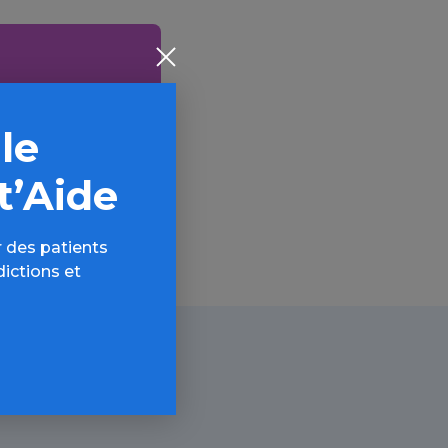
AQ,
 le
t’Aide
 des patients
dictions et