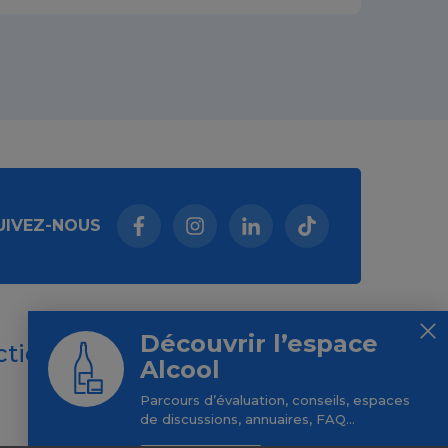
UIVEZ-NOUS
Facebook (nouvelle fenêtre)
Instagram (nouvelle fenêtre)
Linkedin (nouvelle fenêt
Tiktok (nouvelle 
Découvrir l’espace
ctions
Alcool
Parcours d’évaluation, conseils, espaces
de discussions, annuaires, FAQ...