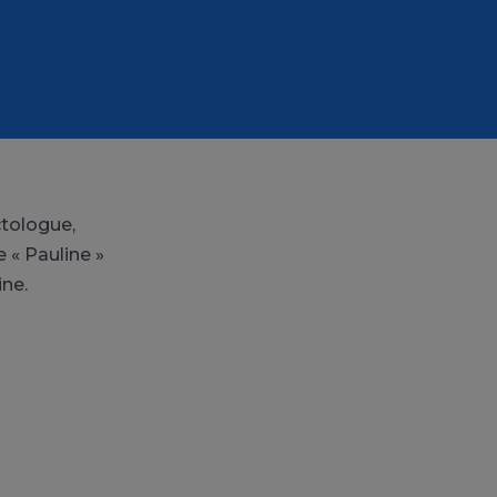
ctologue,
e « Pauline »
ine.