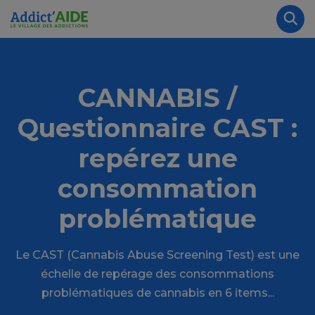
Aller au contenu principal
Panneau de gestion des cookies
Rec
CANNABIS /
Questionnaire CAST :
repérez une
consommation
problématique
Le CAST (Cannabis Abuse Screening Test) est une
échelle de repérage des consommations
problématiques de cannabis en 6 items...