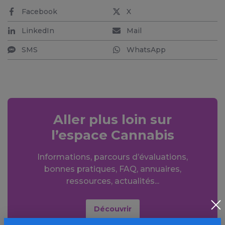
Facebook
X
LinkedIn
Mail
SMS
WhatsApp
Aller plus loin sur
l’espace Cannabis
Informations, parcours d’évaluations,
bonnes pratiques, FAQ, annuaires,
ressources, actualités...
Découvrir