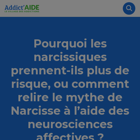
Aller au contenu principal
Panneau de gestion des cookies
Rec
Pourquoi les
narcissiques
prennent-ils plus de
risque, ou comment
relire le mythe de
Narcisse à l’aide des
neurosciences
affectives ?