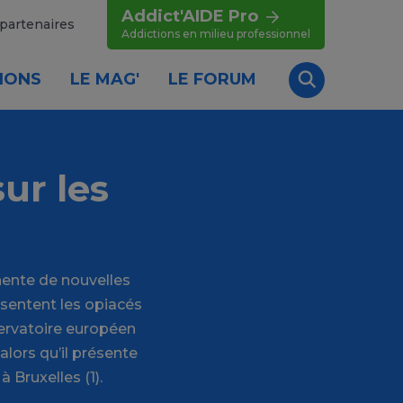
Addict'AIDE Pro
partenaires
Addictions en milieu professionnel
IONS
LE MAG'
LE FORUM
Recherche
ur les
nente de nouvelles
sentent les opiacés
servatoire européen
lors qu’il présente
Bruxelles (1).