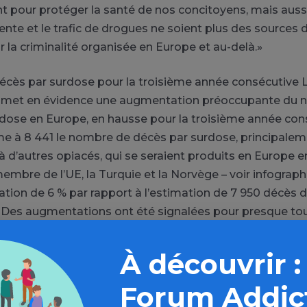
 pour protéger la santé de nos concitoyens, mais aussi
vente et le trafic de drogues ne soient plus des sources
 la criminalité organisée en Europe et au-delà.»
cès par surdose pour la troisième année consécutive 
ur met en évidence une augmentation préoccupante du
dose en Europe, en hausse pour la troisième année con
ime à 8 441 le nombre de décès par surdose, principale
 à d’autres opiacés, qui se seraient produits en Europe 
embre de l’UE, la Turquie et la Norvège – voir infographie
ion de 6 % par rapport à l’estimation de 7 950 décès 
 Des augmentations ont été signalées pour presque tou
 (graphique 3.12).
À découvrir :
ombre de décès par surdose a augmenté en Allemagne, e
 en Suède, au Royaume-Uni et en Turquie. Les usagers
Forum Addic
s d’opiacés en Europe (estimés à 1,3 million) représent