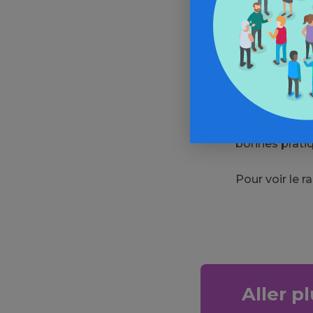
groupes les p
substitution 
sont égaleme
Selon les der
méthadone a d
France et en 
bonnes pratiq
Pour voir le r
Aller p