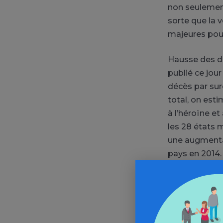
non seulement
sorte que la 
majeures pour
Hausse des dé
publié ce jo
décès par sur
total, on est
à l’héroïne et
les 28 états m
une augmentat
pays en 2014.
tranches d’âge
En 2015, le n
aux Pays-Bas,
problématique