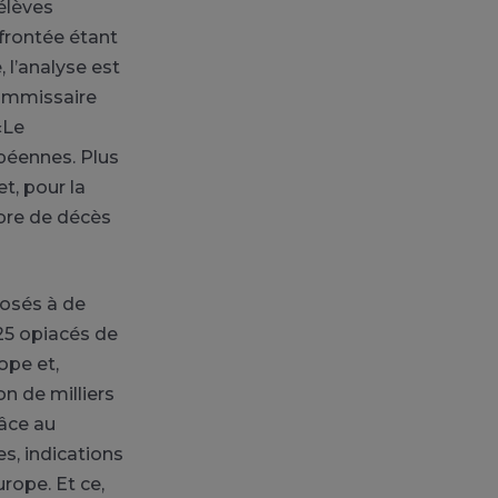
élèves
frontée étant
, l’analyse est
Commissaire
«Le
péennes. Plus
t, pour la
bre de décès
posés à de
25 opiacés de
ope et,
n de milliers
râce au
s, indications
rope. Et ce,