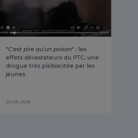
"
C'est pire qu'un poison
" : les
«
O
effets dévastateurs du PTC, une
se 
drogue très plébiscitée par les
Cha
jeunes
du 
29 JUIL 2026
29 J