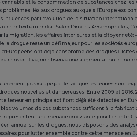
e cannabis et la consommation de substances chez les 
es problèmes liés aux drogues auxquels l’Europe est con
s influencés par l’évolution de la situation internationale
s un contexte mondial. Selon Dimitris Avramopoulos, 
la migration, les affaires intérieures et la citoyenneté: 
la drogue reste un défi majeur pour les sociétés euro
s d’Européens ont déjà consommé des drogues illicites e
née consécutive, on observe une augmentation du nom
culièrement préoccupé par le fait que les jeunes sont ex
ogues nouvelles et dangereuses. Entre 2009 et 2016, 
rte teneur en principe actif ont déjà été détectés en Eur
les volumes de ces substances suffisent à la fabricatio
es représentent une menace croissante pour la santé. G
éen annuel sur les drogues, nous disposons des analyse
essaires pour lutter ensemble contre cette menace en Eu