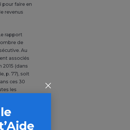
 pour faire en
 de revenus
Le rapport
 nombre de
sécutive. Au
ment associés
en 2015 (dans
, p. 77), soit
dans ces 30
tes les
 le
n Lituanie,
t’Aide
ent l’un des