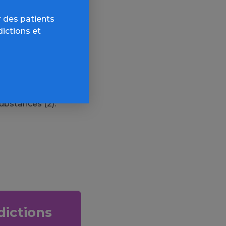
s de
 des patients
t dosage –
dictions et
giques.
és liés à la
n Irlande, en
 place de
ubstances (2).
dictions