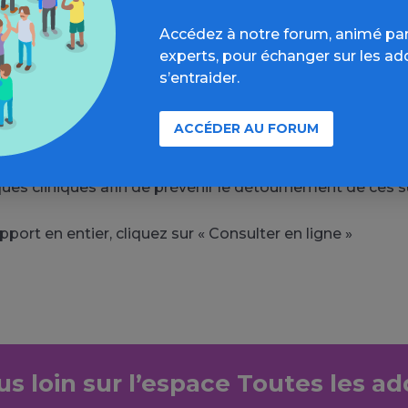
lus vulnérables. Les opiacés utilisés dans les traitement
Accédez à notre forum, animé par
– principalement la méthadone et la buprénorphine hau
experts, pour échanger sur les ad
nt couramment mentionnés dans les rapports toxicolo
s’entraider.
nières données disponibles, le nombre de décès enregistr
ACCÉDER AU FORUM
épassé celui des décès liés à l’héroïne au Danemark, e
Croatie, ce qui montre qu’il est nécessaire de mettre en
ues cliniques afin de prévenir le détournement de ces s
apport en entier, cliquez sur « Consulter en ligne »
lus loin sur l’espace Toutes les ad