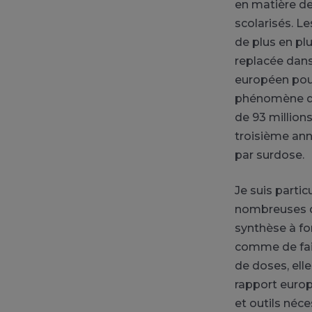
en matière d
scolarisés. L
de plus en plu
replacée dan
européen pour 
phénomène de 
de 93 million
troisième an
par surdose.
Je suis parti
nombreuses dr
synthèse à fo
comme de faib
de doses, ell
rapport europ
et outils néc