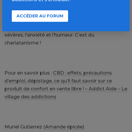
addictives.
ACCÉDER AU FORUM
Méfiance également sur les effets “magiques”
prônés par certains vendeurs sur les douleurs
sévères, l’anxiété et l’humeur. C’est du
charlatanisme !
Pour en savoir plus :
CBD : effets, précautions
d’emploi, dépistage, ce qu’il faut savoir sur ce
produit de confort en vente libre ! – Addict Aide – Le
village des addictions
Muriel Gutierrez (
Amande épicée
)