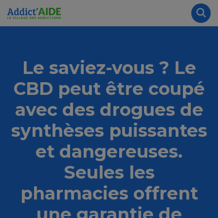
Aller au contenu principal
Panneau de gestion des cookies
Rec
Le saviez-vous ? Le
CBD peut être coupé
avec des drogues de
synthèses puissantes
et dangereuses.
Seules les
pharmacies offrent
une garantie de