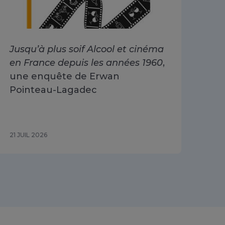
Jusqu’à plus soif Alcool et cinéma
Alc
en France depuis les années 1960
,
dri
une enquête de Erwan
Go
Pointeau-Lagadec
ad
Sa
21 JUIL 2026
15 J