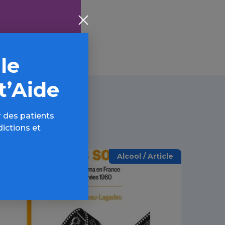
 le
t’Aide
 des patients
dictions et
Alcool / Article