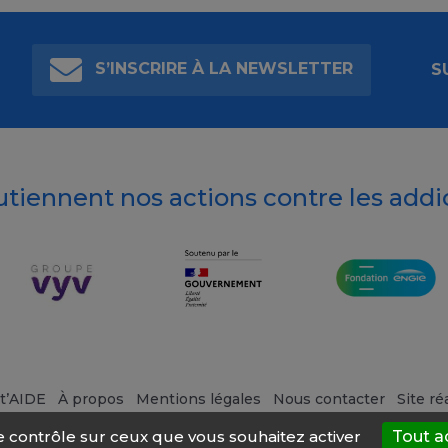
S’INSCRIRE À LA NEWSLETTER
S
outiennent nos actions contre les addi
t’AIDE
À propos
Mentions légales
Nous contacter
Site ré
le contrôle sur ceux que vous souhaitez activer
Tout a