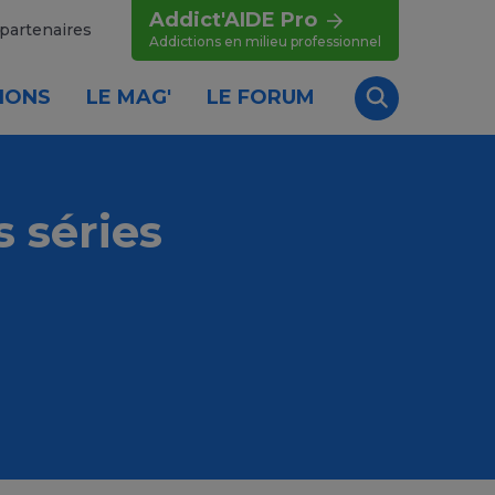
Addict'AIDE Pro
partenaires
Addictions en milieu professionnel
IONS
LE MAG'
LE FORUM
Recherche
 séries