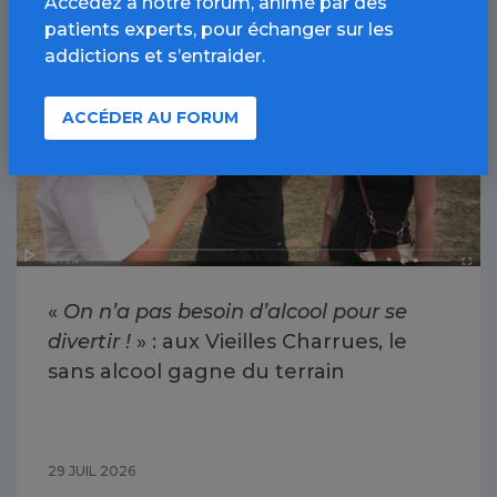
Accédez à notre forum, animé par des
Alcool / Article
patients experts, pour échanger sur les
addictions et s’entraider.
ACCÉDER AU FORUM
«
On n’a pas besoin d’alcool pour se
divertir !
» : aux Vieilles Charrues, le
sans alcool gagne du terrain
29 JUIL 2026