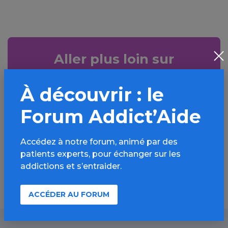
Aller plus loin sur
l’espace Alcool
À découvrir : le
Informations, parcours d’évaluations,
bonnes pratiques, FAQ, annuaires,
Forum Addict’Aide
ressources, actualités...
Accédez à notre forum, animé par des
Découvrir
patients experts, pour échanger sur les
addictions et s’entraider.
ACCÉDER AU FORUM