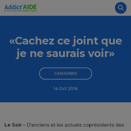
Aller au contenu principal
Panneau de gestion des cookies
Rec
«Cachez ce joint que
je ne saurais voir»
CANNABIS
14 Oct 2016
Le Soir
– D’anciens et les actuels coprésidents des