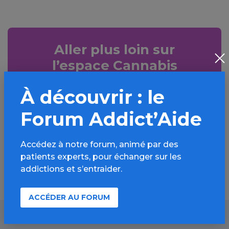
Aller plus loin sur
l’espace Cannabis
Informations, parcours d’évaluations,
À découvrir : le
bonnes pratiques, FAQ, annuaires,
ressources, actualités...
Forum Addict’Aide
Découvrir
Accédez à notre forum, animé par des
patients experts, pour échanger sur les
addictions et s’entraider.
ACCÉDER AU FORUM