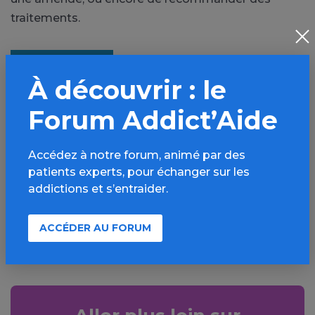
traitements.
À découvrir : le
Forum Addict’Aide
PARTAGER
Accédez à notre forum, animé par des
Facebook
X
patients experts, pour échanger sur les
addictions et s’entraider.
LinkedIn
Mail
SMS
WhatsApp
ACCÉDER AU FORUM