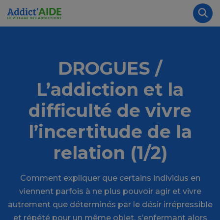
Aller au contenu principal
Panneau de gestion des cookies
Rec
DROGUES /
L’addiction et la
difficulté de vivre
l’incertitude de la
relation (1/2)
Comment expliquer que certains individus en
viennent parfois à ne plus pouvoir agir et vivre
autrement que déterminés par le désir irrépressible
et répété pour un même objet, s’enfermant alors