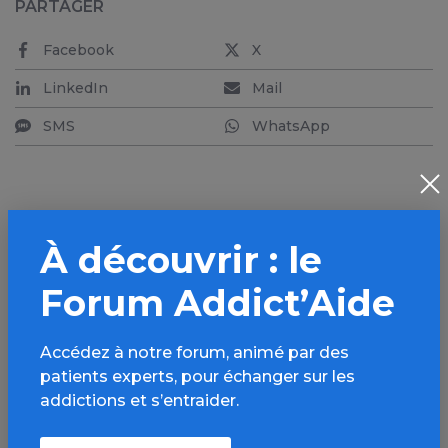
PARTAGER
Facebook
X
LinkedIn
Mail
SMS
WhatsApp
À découvrir : le
Aller plus loin sur
l’espace Alcool
Forum Addict’Aide
Informations, parcours d’évaluations,
Accédez à notre forum, animé par des
bonnes pratiques, FAQ, annuaires,
patients experts, pour échanger sur les
ressources, actualités...
addictions et s’entraider.
Découvrir