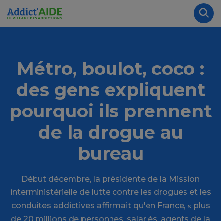
Aller au contenu principal
Panneau de gestion des cookies
Rec
Métro, boulot, coco :
des gens expliquent
pourquoi ils prennent
de la drogue au
bureau
Début décembre, la présidente de la Mission
interministérielle de lutte contre les drogues et les
conduites addictives affirmait qu'en France, « plus
de 20 millions de personnes, salariés, agents de la