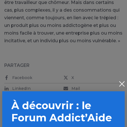
être travailleur que chômeur. Mais dans certains
cas, plus complexes, il y a des consommations qui
viennent, comme toujours, en lien avec le trépied :
un produit plus ou moins addictogène et plus ou
moins facile à trouver, une entreprise plus ou moins
incitative, et un individu plus ou moins vulnérable. »
PARTAGER
Facebook
X
LinkedIn
Mail
SMS
WhatsApp
À découvrir : le
Forum Addict’Aide