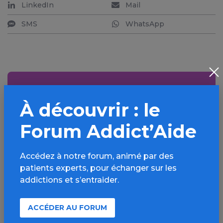
LinkedIn
Mail
SMS
WhatsApp
Aller plus loin sur
À découvrir : le
l’espace Autres drogues
Forum Addict’Aide
Informations, parcours d’évaluations,
bonnes pratiques, FAQ, annuaires,
ressources, actualités...
Accédez à notre forum, animé par des
patients experts, pour échanger sur les
addictions et s’entraider.
Découvrir
ACCÉDER AU FORUM