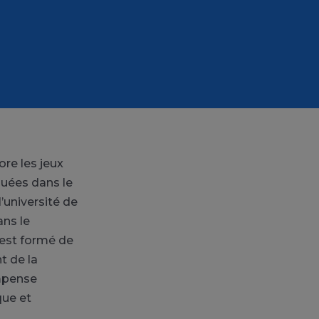
ore les jeux
quées dans le
’université de
ans le
 est formé de
nt de la
ompense
que et