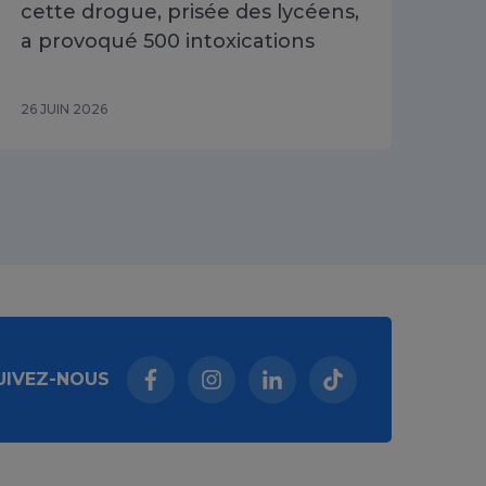
cette drogue, prisée des lycéens,
dis
a provoqué 500 intoxications
202
26 JUIN 2026
16 J
UIVEZ-NOUS
Facebook (nouvelle fenêtre)
Instagram (nouvelle fenêtre)
Linkedin (nouvelle fenêt
Tiktok (nouvelle 