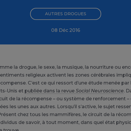
AUTRES DROGUES
08 Déc 2016
me la drogue, le sexe, la musique, la nourriture ou enc
 sentiments religieux activent les zones cérébrales impli
 récompense. C’est ce qui ressort d’une étude menée par l
ats-Unis et
publiée dans la revue
Social Neuroscience
. D
ircuit de la récompense – ou système de renforcement –
iées les unes aux autres. Lorsqu’il s’active, le sujet resse
 Présent chez tous les mammifères, le circuit de la réc
dividus de savoir, à tout moment, dans quel état physi
e trouve.