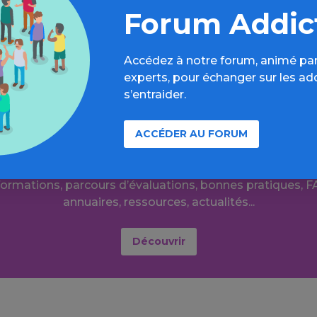
Forum Addic
 les sensations qu’elle implique sont utilisés dans les pa
t contre cette même pauvreté.
Accédez à notre forum, animé par
experts, pour échanger sur les ad
s’entraider.
ACCÉDER AU FORUM
r plus loin sur l’espace Autres dr
formations, parcours d’évaluations, bonnes pratiques, F
annuaires, ressources, actualités...
Découvrir