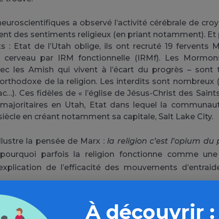
euroscientifiques a observé l’activité cérébrale de croya
nt des sentiments religieux (en priant notamment). Et
s : Etat de l’Utah oblige, ils ont recruté 19 fervent
r cerveau par IRM fonctionnelle (IRMf). Les Mormo
ec les Amish qui vivent à l’écart du progrès – sont 
 orthodoxe de la religion. Les interdits sont nombreux (
ac…). Ces fidèles de « l’église de Jésus-Christ des Sain
 majoritaires en Utah, Etat dans lequel la communau
siècle en créant notamment sa capitale, Salt Lake City.
llustre la pensée de Marx :
la religion c’est l’opium du
ourquoi parfois la religion fonctionne comme une
’explication de l’efficacité des mouvements d’entraid
À découvrir :
 votre lecture vous pouvez consulter cette
carte de Con
 corrélation entre pauvreté et pratique religieuse. Cela