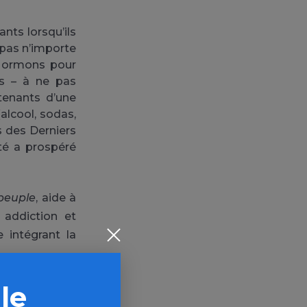
nts lorsqu’ils
 pas n’importe
s Mormons pour
ns – à ne pas
tenants d’une
alcool, sodas,
ts des Derniers
té a prospéré
 peuple
, aide à
 addiction et
e intégrant la
 le
rad Hackett
 démontre que