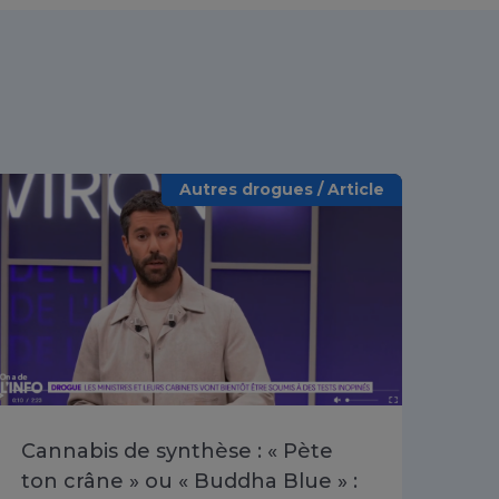
Autres drogues / Article
Cannabis de synthèse : « Pète
Poi
ton crâne » ou « Buddha Blue » :
les