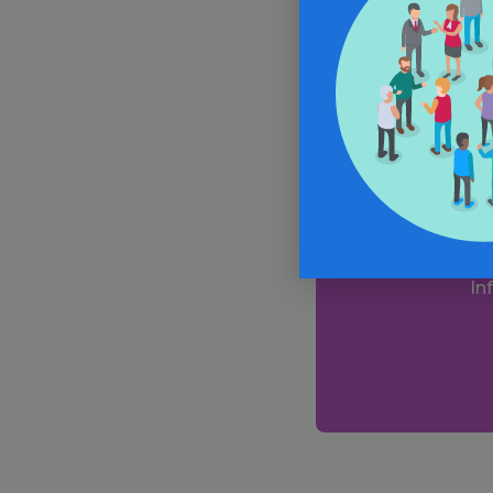
la religion et
comme rempar
Alle
In