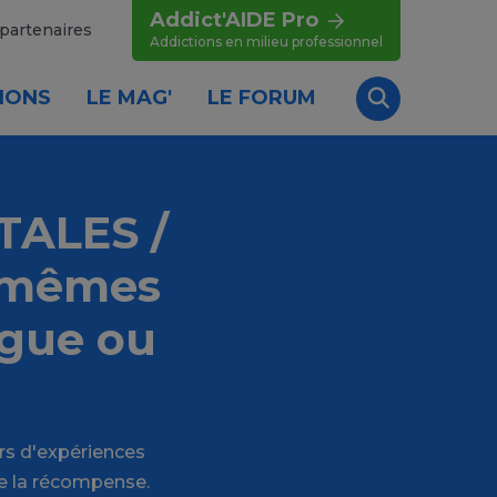
Addict'AIDE Pro
partenaires
Addictions en milieu professionnel
IONS
LE MAG'
LE FORUM
Recherche
ALES /
s mêmes
ogue ou
rs d'expériences
e la récompense.