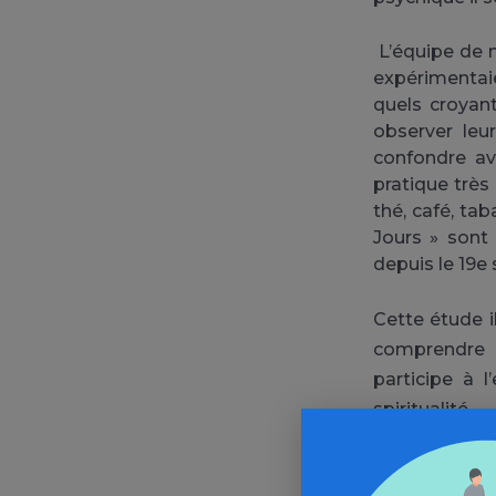
L’équipe de n
expérimentaie
quels croyant
observer leu
confondre av
pratique très
thé, café, tab
Jours » sont
depuis le 19e 
Cette étude i
comprendre p
participe à l
spiritualité…
Pour enrichir
qui montre la