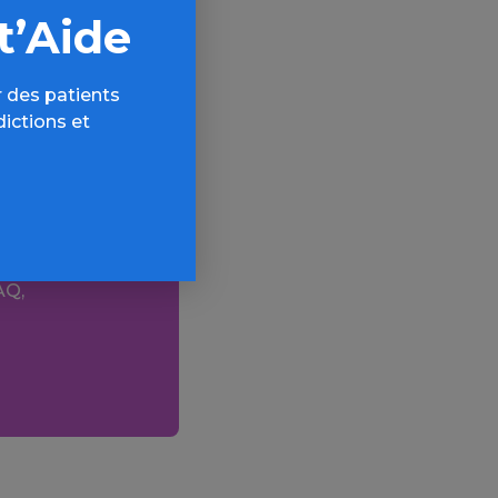
t’Aide
ys pauvres
 des patients
dictions et
ogues
AQ,