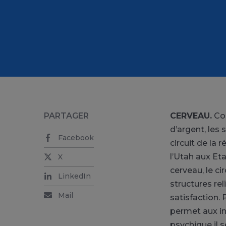
PARTAGER
CERVEAU.
Com
d’argent, les
Facebook
circuit de la
l’Utah aux Et
X
cerveau, le c
LinkedIn
structures rel
Mail
satisfaction.
permet aux in
psychique il s