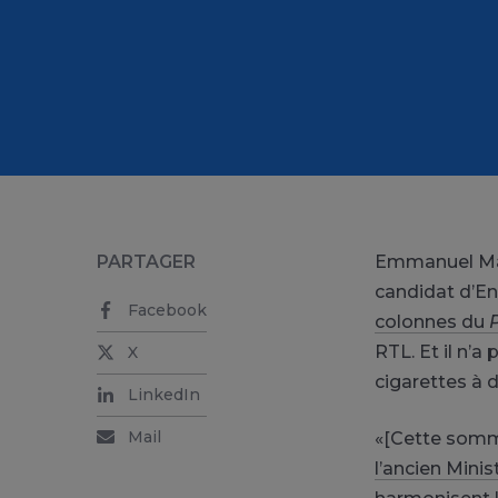
PARTAGER
E
mmanuel Mac
candidat d’En 
Facebook
colonnes du
RTL. Et il n’a
X
cigarettes à d
LinkedIn
Mail
«[Cette somme]
l’ancien Mini