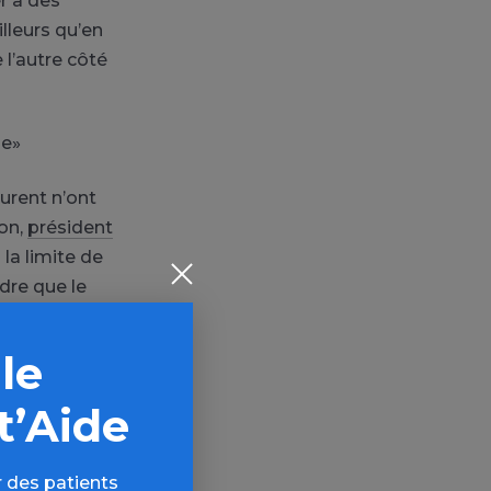
r à des
lleurs qu’en
 l’autre côté
ie»
ourent n’ont
don,
président
 la limite de
ndre que le
er la
 le
t’Aide
 des patients