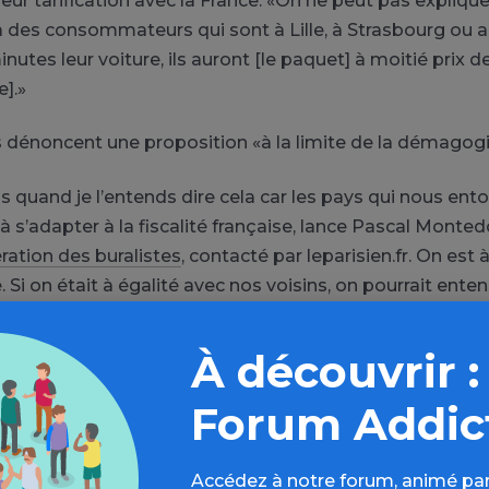
eur tarification avec la France. «On ne peut pas explique
 à des consommateurs qui sont à Lille, à Strasbourg ou ai
nutes leur voiture, ils auront [le paquet] à moitié prix de
e].»
s dénoncent une proposition «à la limite de la démagog
is quand je l’entends dire cela car les pays qui nous ent
à s’adapter à la fiscalité française, lance Pascal Monte
ration des buralistes
, contacté par leparisien.fr. On est à
Si on était à égalité avec nos voisins, on pourrait ente
à dix euros mais là, on va encore contribuer à augment
vente illégale.»
À découvrir :
Forum Addic
Accédez à notre forum, animé par