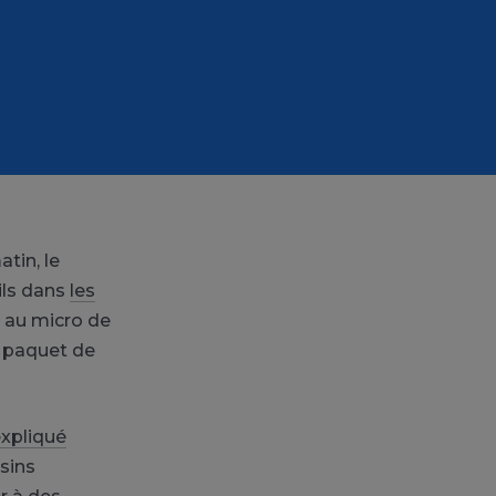
tin, le
ails dans
les
é au micro de
u paquet de
expliqué
isins