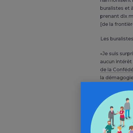
harmonisent l
buralistes et
prenant dix mi
[de la frontièr
Les buraliste
«Je suis surpr
aucun intérêt 
de la Confédé
la démagogie. 
paquet passe 
proportion de 