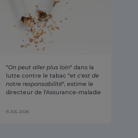
"
On peut aller plus loin
" dans la
Arr
lutte contre le tabac "
et c'est de
ré
notre responsabilité
", estime le
30
directeur de l'Assurance-maladie
15 JUIL 2026
10 J