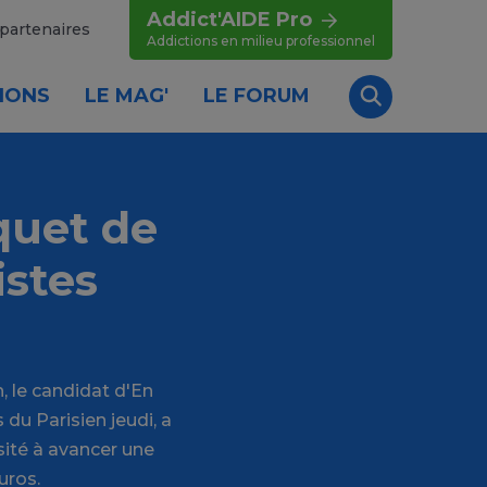
Addict'AIDE Pro
partenaires
Addictions en milieu professionnel
IONS
LE MAG'
LE FORUM
Recherche
quet de
istes
 le candidat d'En
 du Parisien jeudi, a
sité à avancer une
uros.