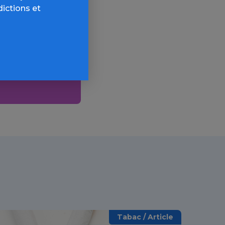
dictions et
AQ,
Tabac / Article