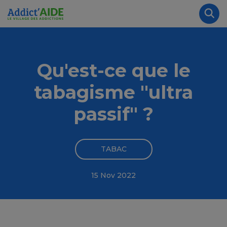
Aller au contenu principal
Panneau de gestion des cookies
Rec
Qu'est-ce que le
tabagisme "ultra
passif" ?
TABAC
15 Nov 2022