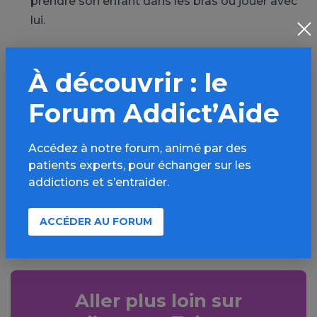
prendre son enfant dans les bras ou jouer avec
lui.
Voir la suite de l’article sur le site de Coreadd
À découvrir : le
Forum Addict’Aide
PARTAGER
Accédez à notre forum, animé par des
Facebook
X
patients experts, pour échanger sur les
LinkedIn
Mail
addictions et s’entraider.
SMS
WhatsApp
ACCÉDER AU FORUM
Aller plus loin sur