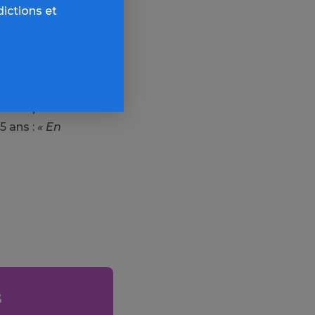
dictions et
e limite de
 de ses
e application,
sse trop de
5 ans :
« En
s