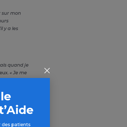
ur sur mon
ours
 y a les
 mais quand je
’eux.
« Je me
au final, le
core un peu,
 le
t’Aide
 a trouvé une
ent mais je le
 des patients
ok, je suis