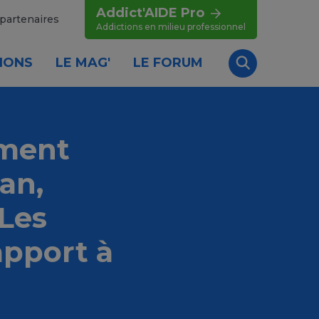
Addict'AIDE Pro
partenaires
Addictions en milieu professionnel
IONS
LE MAG'
LE FORUM
Recherche
iment
an,
 Les
apport à