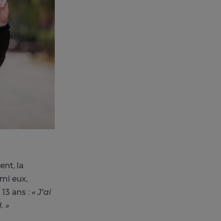
ent, la
mi eux,
 13 ans :
« J’ai
. »