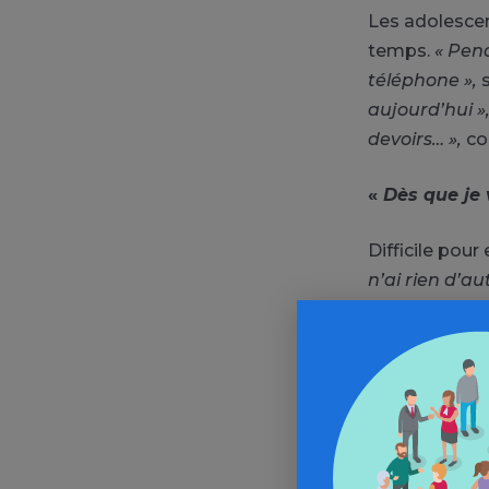
Les adolesce
temps.
« Pend
téléphone »,
s
aujourd’hui »
devoirs… »,
con
«
Dès que je 
Difficile pour 
n’ai rien d’au
dis : ‘Pas bea
temps passe s
deux heures
Alors certain
technique :
« 
mets dans mes