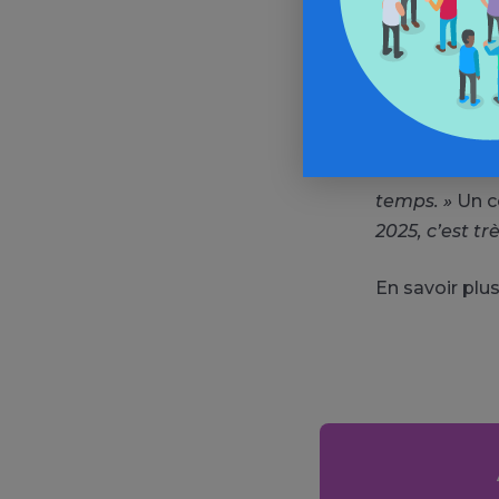
obligée d’y pa
D’autres enfan
temps, j’ai le
camarades a l
ils sont au c
temps. »
Un c
2025, c’est tr
En savoir plus