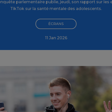
quête parlementaire publie, jeudi, son rapport sur les e
TikTok sur la santé mentale des adolescents.
ÉCRANS
11 Jan 2026