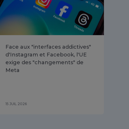
Face aux "interfaces addictives"
Si 
d'Instagram et Facebook, l'UE
l’a
exige des "changements" de
co
Meta
15 JUIL 2026
03 J