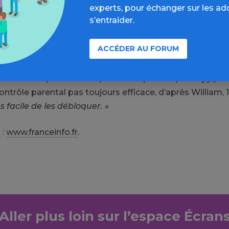
experts, pour échanger sur les ad
sser. Mon doigt ne peut pas résister à la tentation. »
s’entraider.
ts sont limités par leurs parents :
« Ma mère me fait un
ACCÉDER AU FORUM
e
 droit à une heure par jour »,
assure un élève de 6
. Une
e contrôle parental :
« Par exemple, quand j’installe un
ourant. Et ils peuvent bloquer le téléphone quand j’y pa
ontrôle parental pas toujours efficace, d’après William, 1
ès facile de les débloquer. »
 :
www.franceinfo.fr
.
Aller plus loin sur l’espace Écran