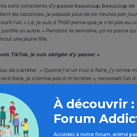
nts sont conscients d’y passer beaucoup, beaucoup de
ant les vacances, je passais plus de six heures par jo
ourit l’un.
« Là, je suis à 7h50 parce que je n’ai pas eu c
,
justifie un autre.
« Pendant la semaine, ça va parce qu’il
clut une jeune fille.
vois TikTok, je suis obligée d’y passer
»
eux de s’arrêter :
« Quand j’ai un truc à faire, j’y arrive
tre à faire, je n’arrive pas à m’arrêter »,
reconnaît l’un d
ucoup de temps, juste un tout petit peu, 20 minutes’ et 
uper vite. Je fais plus d’une heure, après je me dis en
À découvrir :
…
», témoigne une autre.
Forum Addic
s essayent de se réguler. Maryam, 12 ans presque 13 ans,
TikTok je ne le mets pas sur mon fond d’écran directem
Accédez à notre forum, animé par
 applications masquées. Parce que dès que je vois TikT