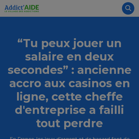
Aller au contenu principal
Panneau de gestion des cookies
Rec
“Tu peux jouer un
salaire en deux
secondes” : ancienne
accro aux casinos en
ligne, cette cheffe
d'entreprise a failli
tout perdre