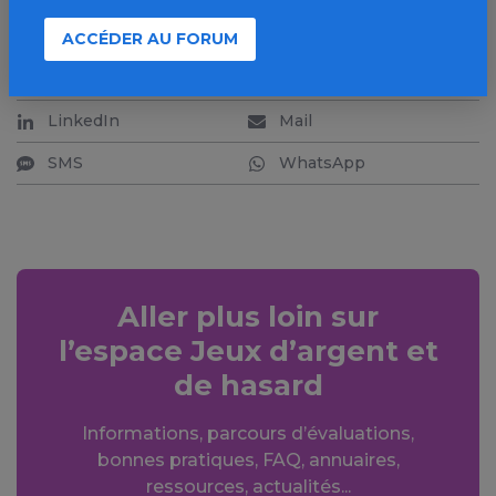
PARTAGER
ACCÉDER AU FORUM
Facebook
X
LinkedIn
Mail
SMS
WhatsApp
Aller plus loin sur
l’espace Jeux d’argent et
de hasard
Informations, parcours d’évaluations,
bonnes pratiques, FAQ, annuaires,
ressources, actualités...