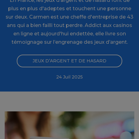
En France, les jeux d’argent et de hasard font de
plus en plus d'adeptes et touchent une personne
sur deux. Carmen est une cheffe d'entreprise de 43
ans qui a bien failli tout perdre. Addict aux casinos
en ligne et aujourd'hui endettée, elle livre son
témoignage sur l’engrenage des jeux d’argent.
JEUX D’ARGENT ET DE HASARD
24 Juil 2025