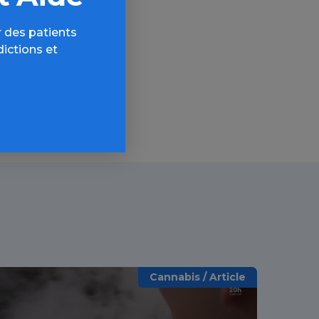
AQ,
 des patients
dictions et
Cannabis / Article