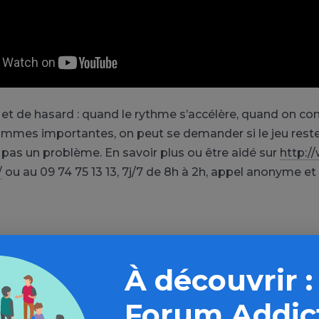
 et de hasard : quand le rythme s’accélère, quand on 
mmes importantes, on peut se demander si le jeu reste 
t pas un problème. En savoir plus ou être aidé sur
http:/
/
ou au 09 74 75 13 13, 7j/7 de 8h à 2h, appel anonyme et
À découvrir :
plus loin sur l’espace Jeux d’argen
Forum Addic
hasard