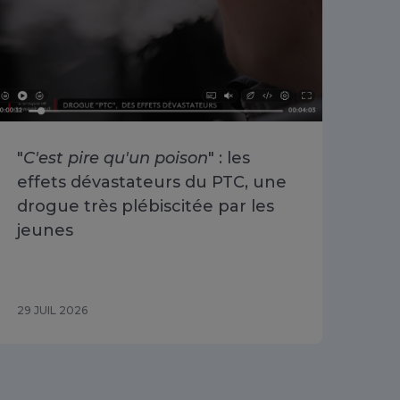
"
C'est pire qu'un poison
" : les
«
O
effets dévastateurs du PTC, une
se 
drogue très plébiscitée par les
Cha
jeunes
du 
29 JUIL 2026
29 J