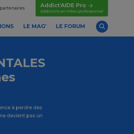
Addict'AIDE Pro
partenaires
Addictions en milieu professionnel
IONS
LE MAG'
LE FORUM
Recherche
NTALES
nes
ence à perdre des
 ne devient pas un