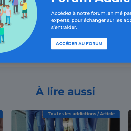
formations, parcours d’évaluations, bonnes pratiques, F
Accédez à notre forum, animé par
annuaires, ressources, actualités...
experts, pour échanger sur les ad
s’entraider.
Découvrir
ACCÉDER AU FORUM
À lire aussi
Toutes les addictions / Article