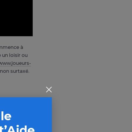
commence à
un loisir ou
/www.joueurs-
 non surtaxé.
 le
t et de
t’Aide