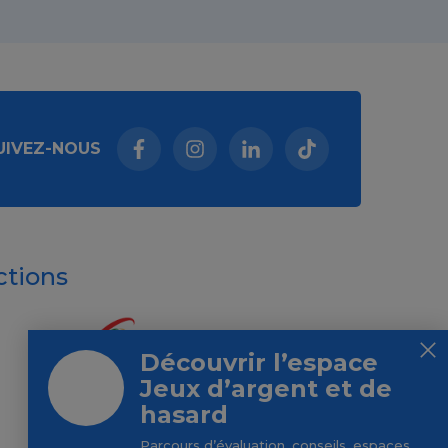
UIVEZ-NOUS
Facebook (nouvelle fenêtre)
Instagram (nouvelle fenêtre)
Linkedin (nouvelle fenêt
Tiktok (nouvelle 
ctions
Découvrir l’espace
Jeux d’argent et de
hasard
Parcours d’évaluation, conseils, espaces