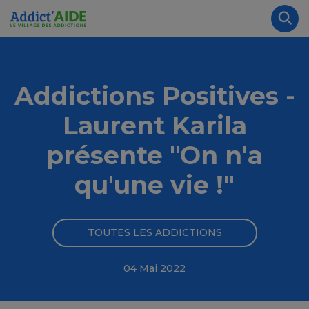
Aller au contenu principal
Panneau de gestion des cookies
Rec
Addictions Positives -
Laurent Karila
présente "On n'a
qu'une vie !"
TOUTES LES ADDICTIONS
04 Mai 2022