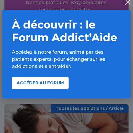
bonnes pratiques, FAQ, annuaires,
ressources, actualités...
À découvrir : le
Découvrir
Forum Addict’Aide
Accédez à notre forum, animé par des
patients experts, pour échanger sur les
addictions et s’entraider.
À lire aussi
ACCÉDER AU FORUM
Toutes les addictions / Article