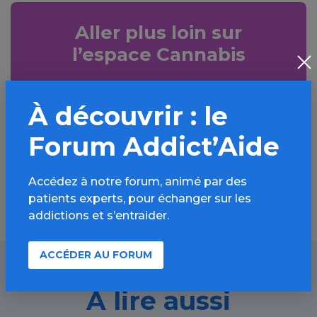
Aller plus loin sur
l’espace Cannabis
Informations, parcours d’évaluations,
bonnes pratiques, FAQ, annuaires,
À découvrir : le
ressources, actualités...
Forum Addict’Aide
Découvrir
Accédez à notre forum, animé par des
patients experts, pour échanger sur les
addictions et s’entraider.
ACCÉDER AU FORUM
À lire aussi