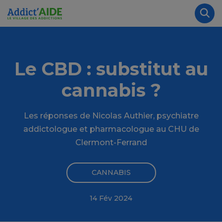
Aller au contenu principal
Panneau de gestion des cookies
Rec
Le CBD : substitut au
cannabis ?
Les réponses de Nicolas Authier, psychiatre
addictologue et pharmacologue au CHU de
Clermont-Ferrand
CANNABIS
14 Fév 2024