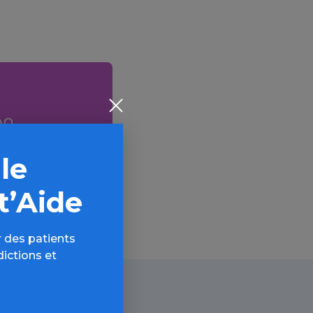
AQ,
 le
t’Aide
 des patients
dictions et