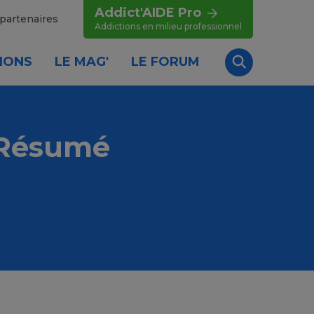
Addict'AIDE Pro
partenaires
Addictions en milieu professionnel
IONS
LE MAG'
LE FORUM
Recherche
- Résumé