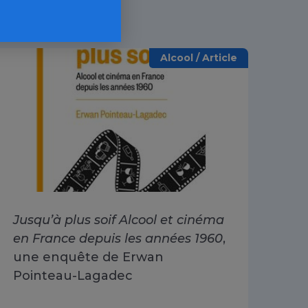
Alcool / Article
Jusqu’à plus soif Alcool et cinéma
Alc
en France depuis les années 1960
,
dri
une enquête de Erwan
Go
Pointeau-Lagadec
ad
Sa