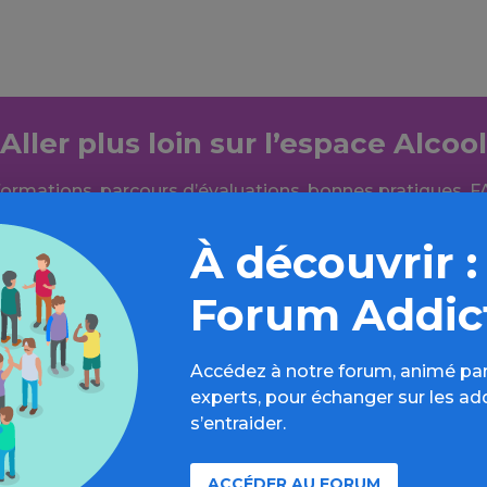
Aller plus loin sur l’espace Alcool
formations, parcours d’évaluations, bonnes pratiques, F
annuaires, ressources, actualités...
À découvrir :
Découvrir
Forum Addic
Accédez à notre forum, animé par
experts, pour échanger sur les ad
s’entraider.
ACCÉDER AU FORUM