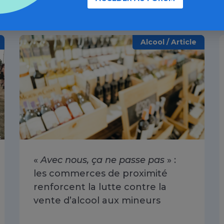
À lire aussi
Alcool / Article
«
Avec nous, ça ne passe pas
» :
les commerces de proximité
renforcent la lutte contre la
vente d’alcool aux mineurs