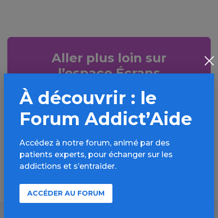
Aller plus loin sur
l’espace Écrans
À découvrir : le
Informations, parcours d’évaluations,
bonnes pratiques, FAQ, annuaires,
Forum Addict’Aide
ressources, actualités...
Accédez à notre forum, animé par des
Découvrir
patients experts, pour échanger sur les
addictions et s’entraider.
ACCÉDER AU FORUM