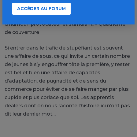
d’économie lus dans les transports publics bondés,
ACCÉDER AU FORUM
entre Marx et Tarantino, un premier roman plein
d’humour, provocateur et stimulant. » Quatrième
de couverture
Si entrer dans le trafic de stupéfiant est souvent
une affaire de sous, ce qui invite un certain nombre
de jeunes à s’y engouffrer tête la première, y rester
est bel et bien une affaire de capacités
d’adaptation, de pugnacité et de sens du
commerce pour éviter de se faire manger par plus
cupide et plus coriace que soi. Les apprentis
dealers dont on nous raconte l’histoire ici n’ont pas
dit leur dernier mot…