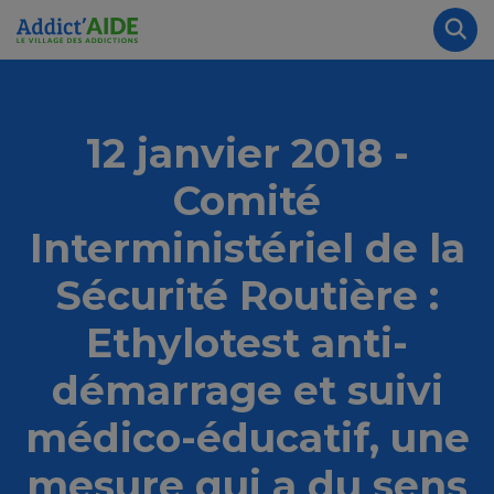
Aller au contenu principal
Panneau de gestion des cookies
Rec
12 janvier 2018 -
Comité
Interministériel de la
Sécurité Routière :
Ethylotest anti-
démarrage et suivi
médico-éducatif, une
mesure qui a du sens