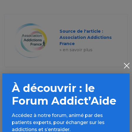
Source de l'article :
Association Addictions
France
» en savoir plus
À découvrir : le
Forum Addict’Aide
Aller plus loin sur
l’espace Alcool
Accédez à notre forum, animé par des
patients experts, pour échanger sur les
Informations, parcours d’évaluations,
addictions et s’entraider.
bonnes pratiques, FAQ, annuaires,