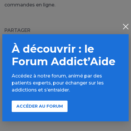
commandes en ligne.
PARTAGER
Facebook
X
À découvrir : le
LinkedIn
Mail
Forum Addict’Aide
SMS
WhatsApp
Accédez à notre forum, animé par des
patients experts, pour échanger sur les
addictions et s’entraider.
Source de l'article :
ACCÉDER AU FORUM
Addiction Suisse
» en savoir plus