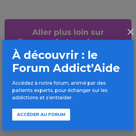
Aller plus loin sur
l’espace Autres drogues
À découvrir : le
Informations, parcours d’évaluations,
bonnes pratiques, FAQ, annuaires,
Forum Addict’Aide
ressources, actualités...
Accédez à notre forum, animé par des
Découvrir
patients experts, pour échanger sur les
addictions et s’entraider.
ACCÉDER AU FORUM