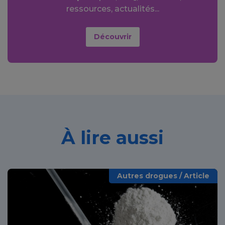
ressources, actualités...
Découvrir
À lire aussi
Autres drogues / Article