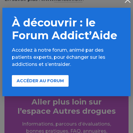
À découvrir : le
PARTAGER
Forum Addict’Aide
Facebook
X
LinkedIn
Mail
Accédez à notre forum, animé par des
patients experts, pour échanger sur les
SMS
WhatsApp
addictions et s’entraider.
ACCÉDER AU FORUM
Aller plus loin sur
l’espace Autres drogues
Informations, parcours d’évaluations,
bonnes pratiques, FAQ, annuaires,