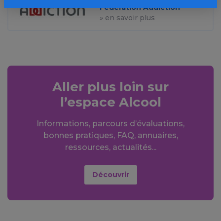
Fédération Addiction
» en savoir plus
Aller plus loin sur
l’espace Alcool
Informations, parcours d’évaluations,
bonnes pratiques, FAQ, annuaires,
ressources, actualités...
Découvrir