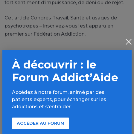
fort sentiment d’impuissance, de déni ou de rejet.
Cet article Congrès Travail, Santé et usages de
psychotropes – inscrivez-vous! est apparu en
premier sur
Fédération Addiction
.
PARTAGER
À découvrir : le
Facebook
X
Forum Addict’Aide
LinkedIn
Mail
Accédez à notre forum, animé par des
SMS
WhatsApp
patients experts, pour échanger sur les
addictions et s’entraider.
ACCÉDER AU FORUM
Source de l'article :