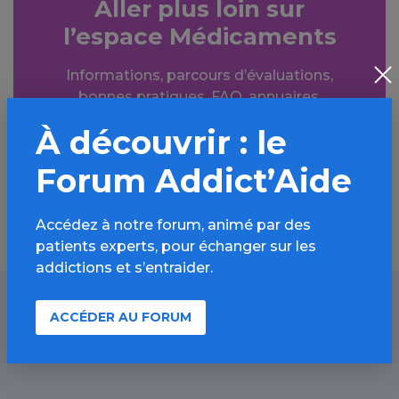
Aller plus loin sur
l’espace Médicaments
Informations, parcours d’évaluations,
bonnes pratiques, FAQ, annuaires,
ressources, actualités...
À découvrir : le
Découvrir
Forum Addict’Aide
Accédez à notre forum, animé par des
patients experts, pour échanger sur les
addictions et s’entraider.
ACCÉDER AU FORUM
À lire aussi