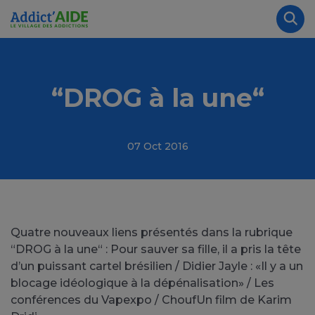
Aller au contenu principal
Panneau de gestion des cookies
Rec
“DROG à la une“
07 Oct 2016
Quatre nouveaux liens présentés dans la rubrique
“DROG à la une“ : Pour sauver sa fille, il a pris la tête
d’un puissant cartel brésilien / Didier Jayle : «Il y a un
blocage idéologique à la dépénalisation» / Les
conférences du Vapexpo / ChoufUn film de Karim