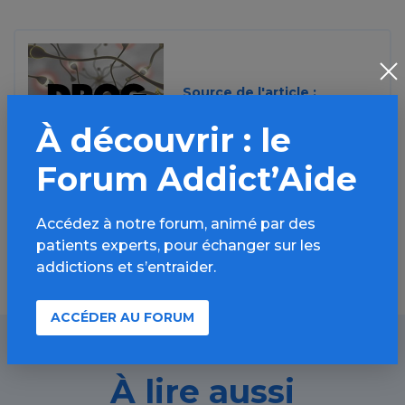
Source de l'article :
Drogbox
À découvrir : le
» en savoir plus
Forum Addict’Aide
Accédez à notre forum, animé par des
patients experts, pour échanger sur les
addictions et s’entraider.
ACCÉDER AU FORUM
À lire aussi