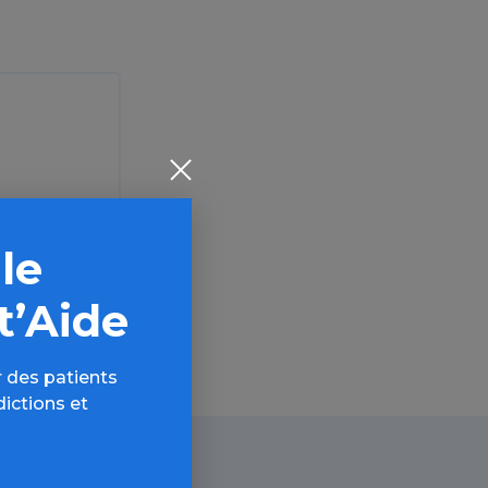
 le
t’Aide
 des patients
dictions et