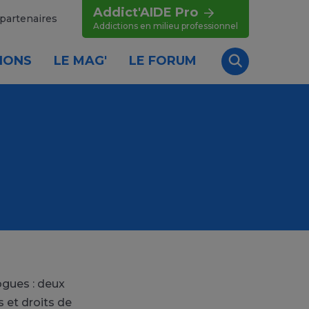
Addict'AIDE Pro
partenaires
Addictions en milieu professionnel
IONS
LE MAG'
LE FORUM
Recherche
ogues : deux
s et droits de