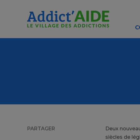
Aller au contenu principal
Panneau de gestion des cookies
C
PARTAGER
Deux nouveaux
siècles de lég