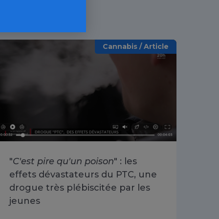
Cannabis / Article
"
C'est pire qu'un poison
" : les
«
O
effets dévastateurs du PTC, une
se 
drogue très plébiscitée par les
Cha
jeunes
du 