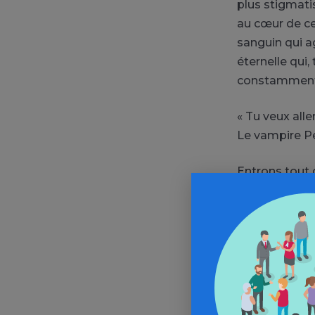
plus stigmati
au cœur de ce
sanguin qui ag
éternelle qui,
constamment 
« Tu veux all
Le vampire P
Entrons tout
dans un pays 
images du ma
des habitants 
de projection
bouc émissair
l’administrati
rendue.
Le mal