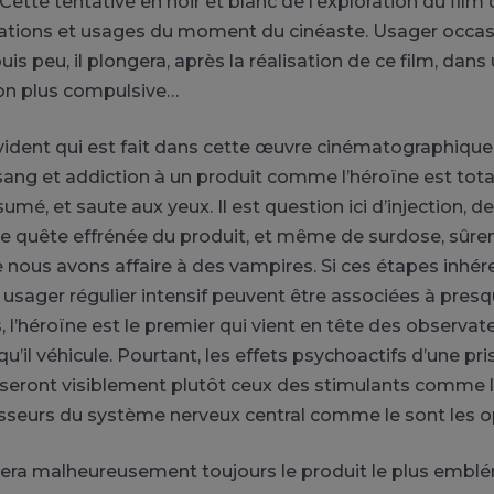
Cette tentative en noir et blanc de l’exploration du film 
rations et usages du moment du cinéaste.
Usager occas
is peu, il plongera, après la réalisation de ce film, dans
n plus compulsive…
évident qui est fait dans cette œuvre cinématographique
sang et addiction à un produit comme l’héroïne est to
sumé, et saute aux yeux.
Il est question ici d’injection
e quête effrénée du produit, et même de surdose, sûr
e nous avons affaire à des vampires.
Si ces étapes inhér
 usager régulier intensif peuvent être associées à presq
 l’héroïne est le premier qui vient en tête des observat
u’il véhicule.
Pourtant, les effets psychoactifs d’une pri
, seront visiblement plutôt ceux des stimulants comme 
sseurs
du système nerveux central comme le sont les o
tera malheureusement toujours le produit le plus emblé