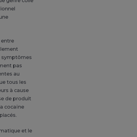
de genre colle
ionnel
 une
 entre
talement
, de symptômes
ement pas
entes au
ue tous les
eurs à cause
se de produit
la cocaïne
piacés.
matique et le