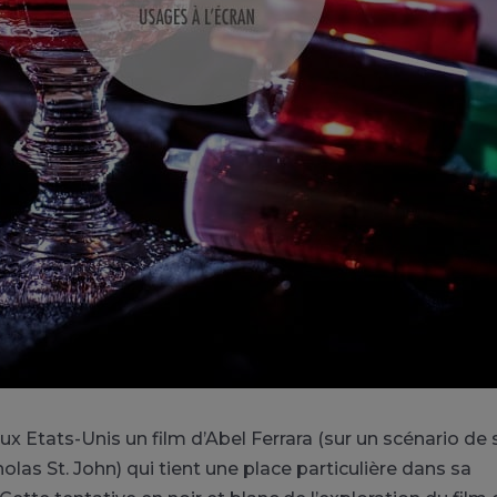
ux Etats-Unis un film d’Abel
Ferrara
(sur un scénario de 
olas St. John)
qui tient une place particulière dans sa