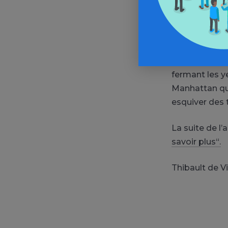
des deux étud
devant elle.
On
criminels de 
de sang-froi
qu’elle s’en d
fermant les ye
Manhattan que 
esquiver des
La suite de l
savoir plus“.
Thibault de
V