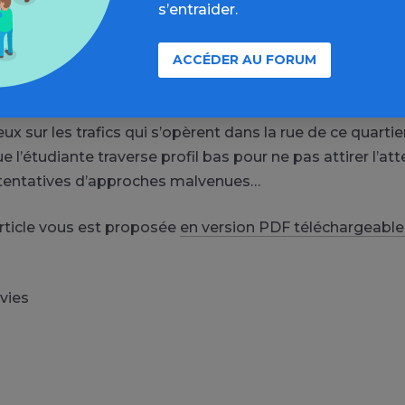
s’entraider.
iantes, visiblement sous le choc des images terribles qu
 s’insurge avec sincérité contre l’impunité dont bénéfici
guerre, ceux qui font verser le sang, directement ou ind
ACCÉDER AU FORUM
d…
L’innocence de Kathleen va basculer dans quelques i
oute.
La journée se termine.
Il est temps de rentrer chez 
ux sur les trafics qui s’opèrent dans la rue de ce quarti
l’étudiante traverse profil bas pour ne pas attirer l’att
 tentatives d’approches malvenues…
’article vous est proposée
en version PDF téléchargeable
ivies