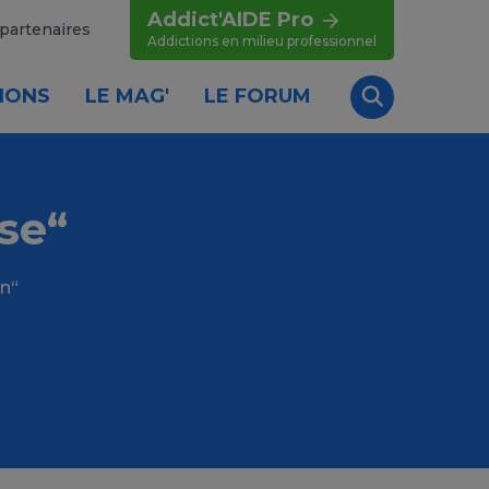
Addict'AIDE Pro
partenaires
Addictions en milieu professionnel
IONS
LE MAG'
LE FORUM
Recherche
se“
on“