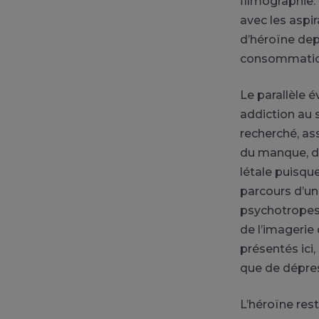
filmographie.
avec les aspi
d’héroïne
depu
consommatio
Le parallèle 
addiction au 
recherché, as
du manque, d
létale puisqu
parcours d’un
psychotropes,
de l’imagerie q
présentés ici
que de
dépre
L’héroïne res