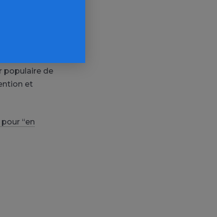
i défilent
ent les vrais
irectement et
nstants sans
soi en
er populaire de
ention et
 pour “en