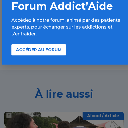
Forum Addict’Aide
Informations, parcours d’évaluations,
bonnes pratiques, FAQ, annuaires,
Accédez à notre forum, animé par des patients
ressources, actualités...
experts, pour échanger sur les addictions et
s’entraider.
Découvrir
ACCÉDER AU FORUM
À lire aussi
Alcool / Article