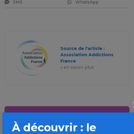
SMS
WhatsApp
Source de l'article :
Association Addictions
France
» en savoir plus
Aller plus loin sur
À découvrir : le
l’espace Alcool