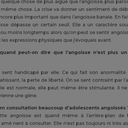
st quelque chose de plus aigüe que l’angoisse, plus paro
 la même chose. La crise va donner un sentiment de dé
core plus important que dans l’angoisse banale. En fait,
sse dépasse un certain seuil. Elle a un caractère so
 ou moins longtemps alors qu’on peut se sentir angois
 les expressions physiques que j’évoquais avant.
 quand peut-on dire que l’angoisse n’est plus 
sent handicapé par elle. Ce qui fait son anormalité 
hissant, la perte de liberté. On se sent contraint par l
le est normale, elle peut même être stimulante. Il n
vienne une gêne.
en consultation beaucoup d’adolescents angoissés 
ette angoisse est quand même à l’arrière-plan de
i amè nent à consulter. Elle n’est pas toujours ni très a