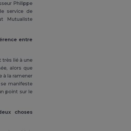
sseur Philippe
e service de
ut Mutualiste
férence entre
 très lié à une
née, alors que
e à la ramener
e se manifeste
n point sur le
 deux choses