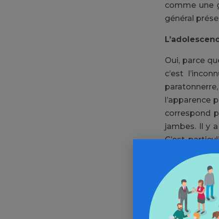
comme une gên
général prése
L’adolescenc
Oui, parce q
c’est l’inco
paratonnerre,
l’apparence p
correspond pas
jambes. Il y 
C’est partic
corporels.
Quand faut-il
Quand la gêne
la tête, qu’el