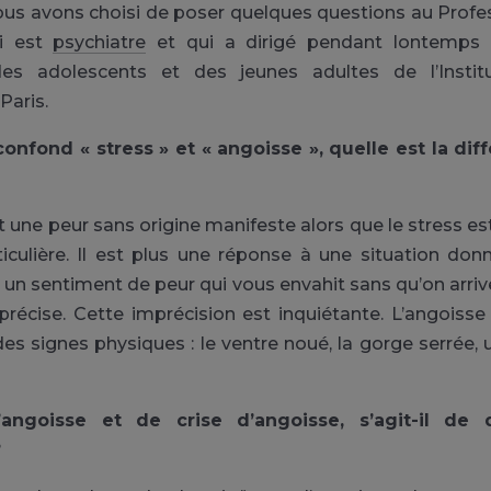
ous avons choisi de poser quelques questions au Profe
i est
psychiatre
et qui a dirigé pendant lontemps l
des adolescents et des jeunes adultes de l’Instit
Paris.
onfond « stress » et « angoisse », quelle est la dif
 une peur sans origine manifeste alors que le stress est
ticulière. Il est plus une réponse à une situation don
t un sentiment de peur qui vous envahit sans qu’on arriv
récise. Cette imprécision est inquiétante. L’angoiss
es signes physiques : le ventre noué, la gorge serrée, u
angoisse et de crise d’angoisse, s’agit-il de
?