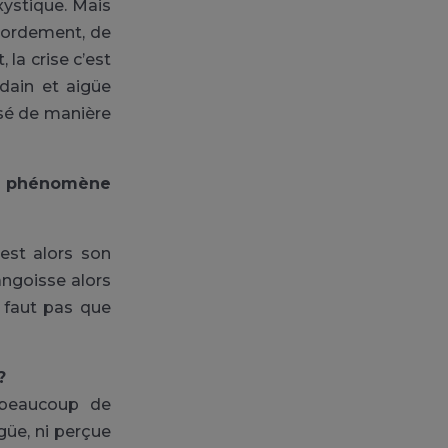
xystique. Mais
bordement, de
 la crise c’est
udain et aigüe
sé de manière
un phénomène
est alors son
’angoisse alors
e faut pas que
?
 beaucoup de
igüe, ni perçue