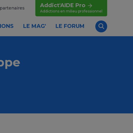
Addict'AIDE Pro
partenaires
Addictions en milieu professionnel
IONS
LE MAG'
LE FORUM
Recherche
ippe