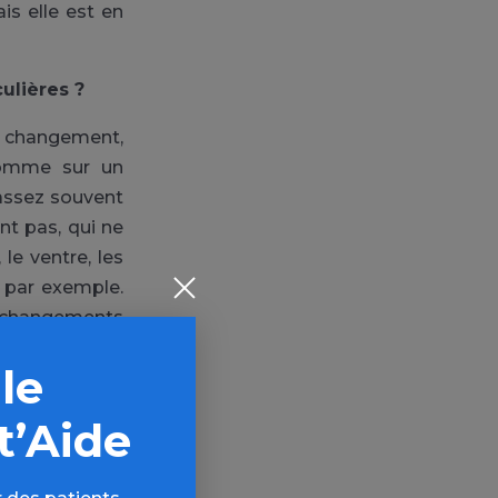
is elle est en
ulières ?
e changement,
 comme sur un
 assez souvent
nt pas, qui ne
 le ventre, les
r par exemple.
s changements
 le
t’Aide
 qu’elle prend
 l’angoisse est