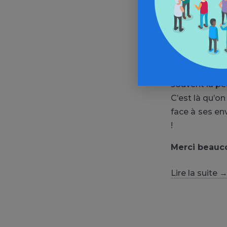
gênante, elle
Si on est ang
Mais avoir de
Pourquoi les
débordent, pa
des envies c
souvent la peu
C’est là qu’o
face à ses en
!
Merci beauco
Lire la suite