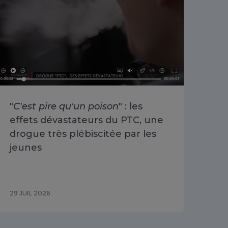
"
C'est pire qu'un poison
" : les
«
O
effets dévastateurs du PTC, une
se 
drogue très plébiscitée par les
Cha
jeunes
du 
29 JUIL 2026
29 J