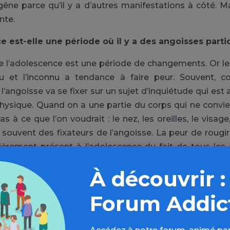
e parce qu’il y a d’autres manifestations à côté. Ma
nte.
e est-elle une période où il y a des angoisses partic
ue l’adolescence est une période de changements. Or l
nnu et l’inconnu a tendance à faire peur. Souvent,
 l’angoisse va se fixer sur un sujet d’inquiétude qui est
hysique. Quand on a une partie du corps qui ne convie
 à ce que l’on voudrait : le nez, les oreilles, le visage,
a souvent des fixateurs de l’angoisse. La peur de rougi
ulièrement présent à l’adolescence du fait de tous le
À découvrir :
 s’inquiéter ?
Forum Addic
 devient importante et que l’angoisse est un handicap,
le est excessive sans aucune raison. Il faut voir que si