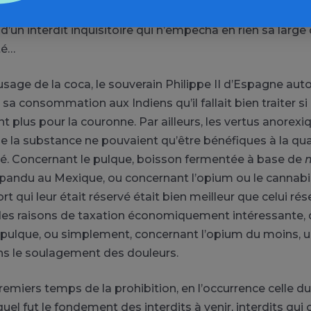
introduite dans la révision de l’édit sur le peyotl en févrie
’un interdit inquisitoire qui n’empêcha en rien sa large 
té…
usage de la coca, le souverain Philippe II d’Espagne auto
sa consommation aux Indiens qu’il fallait bien traiter si 
lent plus pour la couronne. Par ailleurs, les vertus anorexi
e la substance ne pouvaient qu’être bénéfiques à la qu
tué. Concernant le pulque, boisson fermentée à base de
épandu au Mexique, ou concernant l’opium ou le cannabi
sort qui leur était réservé était bien meilleur que celui ré
des raisons de taxation économiquement intéressante, 
e pulque, ou simplement, concernant l’opium du moins, un
s le soulagement des douleurs.
emiers temps de la prohibition, en l’occurrence celle du 
el fut le fondement des interdits à venir, interdits qui