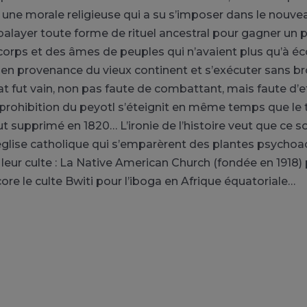
c une morale religieuse qui a su s’imposer dans le nouv
 balayer toute forme de rituel ancestral pour gagner un 
corps et des âmes de peuples qui n’avaient plus qu’à éc
en provenance du vieux continent et s’exécuter sans b
at fut vain, non pas faute de combattant, mais faute d’ef
a prohibition du peyotl s’éteignit en même temps que le 
ut supprimé en 1820… L’ironie de l’histoire veut que ce so
’église catholique qui s’emparèrent des plantes psychoac
 leur culte : La Native American Church (fondée en 1918) 
ore le culte Bwiti pour l’iboga en Afrique équatoriale…