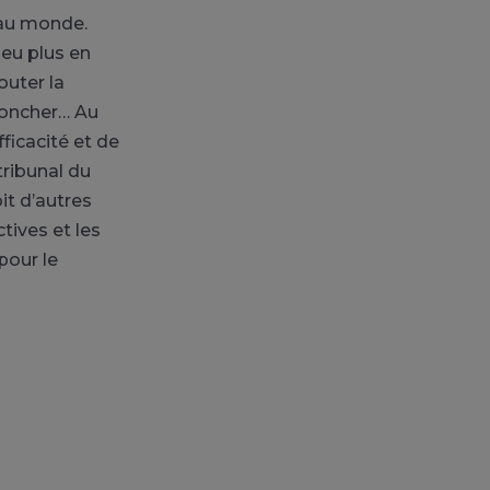
eau monde.
peu plus en
outer la
roncher… Au
ficacité et de
tribunal du
it d’autres
tives et les
pour le