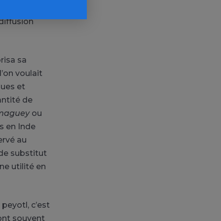
r 1691, et fut
diffusion
risa sa
l’on voulait
ques et
antité de
maguey
ou
s en Inde
servé au
de substitut
e utilité en
peyotl, c’est
 ont souvent