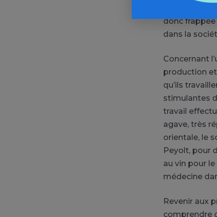
substance fut 
donc frappée d
dans la socié
Concernant l’
production et 
qu’ils travail
stimulantes d
travail effec
agave, très r
orientale, le 
Peyolt, pour 
au vin pour l
médecine dan
Revenir aux pr
comprendre qu