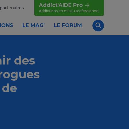
Addict'AIDE Pro
partenaires
Addictions en milieu professionnel
IONS
LE MAG'
LE FORUM
Recherche
ir des
drogues
i de