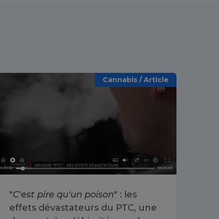
Cannabis / Article
"
C'est pire qu'un poison
" : les
«
O
effets dévastateurs du PTC, une
se 