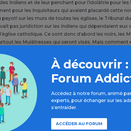
des Indiens et de leur penchant pour l’idolâtrie pour les
nt pour les inquisiteurs qui avaient placardé cette no
 peyotl sur les murs de toutes les églises, le Tribunal du
vait pas juridiction sur les Indiens qui dépendaient eux
l’église catholique. Ce sont donc d’abord les noirs, les Mé
urtout les Mulâtresses qui seront visés. Mais commen
thnies indiennes de consommer cette “herbe du diable“
 propriétés depuis les temps les plus reculés, et inscri
À découvrir :
ture ?
Forum Addic
ase d’une pratique de la sorcellerie et donc de l’hérésie,
uisition“ pour inculper les usagers de peyotl ou autres 
Accédez à notre forum, animé par
e l’ololiuqui dont les graines contiennent de l’acide ly
experts, pour échanger sur les ad
rum, les champignons hallucinogènes, ou encore le tabac
s’entraider.
pelait au XVIIIème siècle la
rosita
ou
santa rosa
, dont 
nt qu’il s’agissait en fait de la marijuana consommée al
ACCÉDER AU FORUM
du peyotl, soit fumée dans un cigare de feuilles de taba