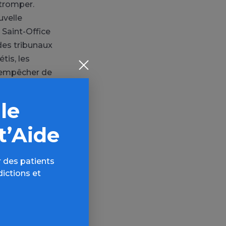
 tromper.
uvelle
 Saint-Office
 des tribunaux
tis, les
t empêcher de
, un produit
t à jamais
 le
t’Aide
 que s’appuya
herbes
 des patients
sergique, la
dictions et
, mais aussi
on peut penser
ors soit en
c. La