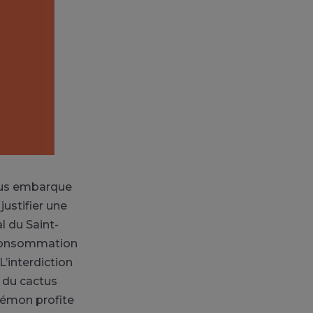
nous embarque
justifier une
l du Saint-
a consommation
L’interdiction
s du cactus
 démon profite