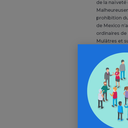
de la naïveté 
Malheureuseme
prohibition du
de Mexico n’a
ordinaires de 
Mulâtres et s
nombreuses e
connu pour ses
dans leur cul
C’est sur la b
la “Sainte inq
magiques comm
salvia divino
ce que l’on ap
raisonnableme
infusion avec 